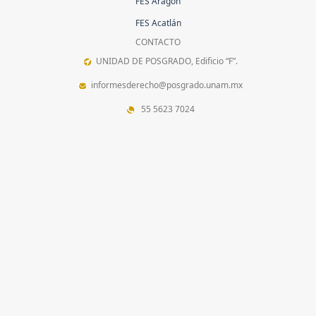
FES Aragón
FES Acatlán
CONTACTO
UNIDAD DE POSGRADO, Edificio “F”.
informesderecho@posgrado.unam.mx
55 5623 7024