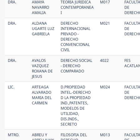
DRA.
AMAYA
TEORIA JURIDICA
M017
FACULT
NAVARRO
CONTEMPORANEA
DE
AMALIA
I
DERECH
DRA.
ALDANA
DERECHO
M021
FACULT
UGARTE LUZ
INTERNACIONAL
DE
GABRIELA
PRIVADO -
DERECH
DERECHO
CONVENCIONAL
CIVIL
DRA.
AVALOS
DERECHO SOCIAL
4022
FES
VAZQUEZ
- DERECHO
ACATLA
ROXANA DE
COMPARADO
JESUS
LIC.
ARTEAGA
D.PROPIEDAD
M024
FACULT
ALVARADO
INTEL.-DERECHO
DE
MARIA DEL
D LA PROPIEDAD
DERECH
CARMEN
IND.,PATENTES,
MODELOS DE
UTILIDAD,
DIS.INDS.,
SECRETO
MTRO.
ABREU Y
FILOSOFIA DEL
M013
FACULT