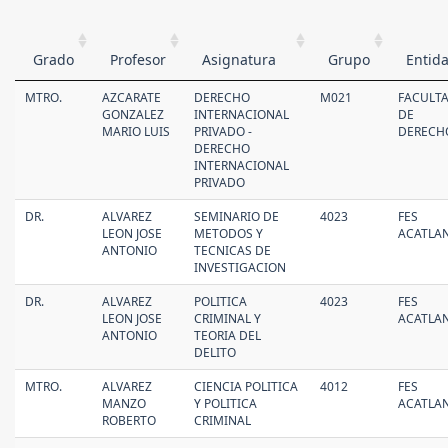
Grado
Profesor
Asignatura
Grupo
Entid
MTRO.
AZCARATE
DERECHO
M021
FACULT
GONZALEZ
INTERNACIONAL
DE
MARIO LUIS
PRIVADO -
DERECH
DERECHO
INTERNACIONAL
PRIVADO
DR.
ALVAREZ
SEMINARIO DE
4023
FES
LEON JOSE
METODOS Y
ACATLA
ANTONIO
TECNICAS DE
INVESTIGACION
DR.
ALVAREZ
POLITICA
4023
FES
LEON JOSE
CRIMINAL Y
ACATLA
ANTONIO
TEORIA DEL
DELITO
MTRO.
ALVAREZ
CIENCIA POLITICA
4012
FES
MANZO
Y POLITICA
ACATLA
ROBERTO
CRIMINAL