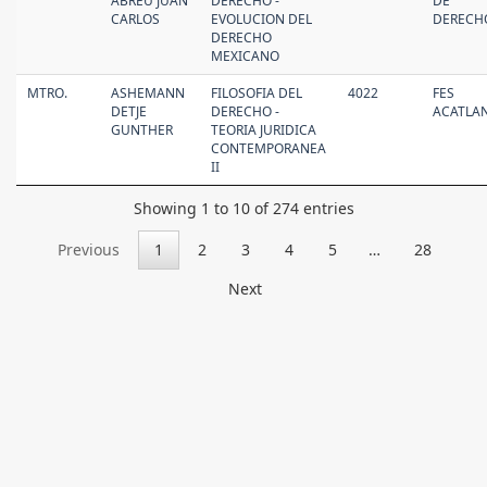
ABREU JUAN
DERECHO -
DE
CARLOS
EVOLUCION DEL
DERECH
DERECHO
MEXICANO
MTRO.
ASHEMANN
FILOSOFIA DEL
4022
FES
DETJE
DERECHO -
ACATLA
GUNTHER
TEORIA JURIDICA
CONTEMPORANEA
II
Showing 1 to 10 of 274 entries
Previous
1
2
3
4
5
…
28
Next